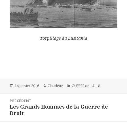
Torpillage du Lusitania
Publié
Auteur
Catégories
14 janvier 2016
Claudette
GUERRE de 14 -18
le
Navigation
PRÉCÉDENT
de
Les Grands Hommes de la Guerre de
Article
l’article
Droit
précédent :