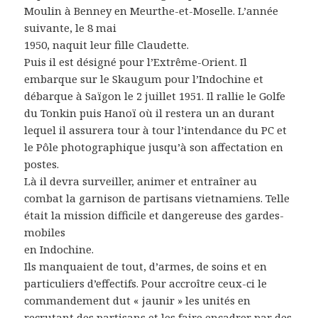
Moulin à Benney en Meurthe-et-Moselle. L’année
suivante, le 8 mai
1950, naquit leur fille Claudette.
Puis il est désigné pour l’Extrême-Orient. Il
embarque sur le Skaugum pour l’Indochine et
débarque à Saïgon le 2 juillet 1951. Il rallie le Golfe
du Tonkin puis Hanoï où il restera un an durant
lequel il assurera tour à tour l’intendance du PC et
le Pôle photographique jusqu’à son affectation en
postes.
Là il devra surveiller, animer et entraîner au
combat la garnison de partisans vietnamiens. Telle
était la mission difficile et dangereuse des gardes-
mobiles
en Indochine.
Ils manquaient de tout, d’armes, de soins et en
particuliers d’effectifs. Pour accroître ceux-ci le
commandement dut « jaunir » les unités en
recrutant des partisans et les faire encadrer par des